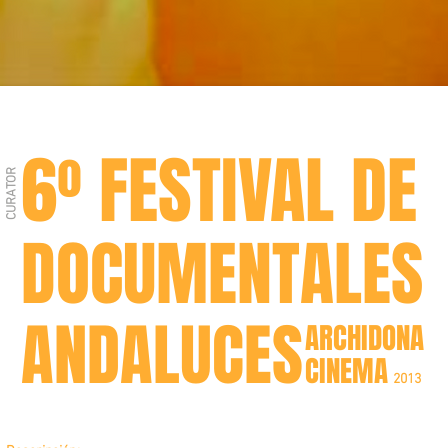
6
FESTIVAL DE
º
CURATOR
DOCUMENTALES
ANDALUCES
ARCHIDONA
CINEMA
2013