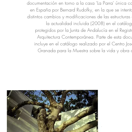
documentación en torno a la casa 'La Parra' única c
en España por Bernard Rudofky, en la que se intenta
distintos cambios y modificaciones de las estructuras
la actualidad incluida (2008) en el catálog
protegidos por la Junta de Andalucía en el Regis
Arquitectura Contemporánea. Parte de esta doc
incluye en el catálogo realizado por el Centro Jo
Granada para la Muestra sobre la vida y obra d