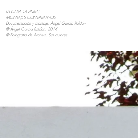
LA CASA 'LA PARRA'
MONTAJES COMPARATIVOS
Documentación y montaje: Ángel García Roldán
© Ángel García Roldán. 2014
© Fotografía de Archivo: Sus autores