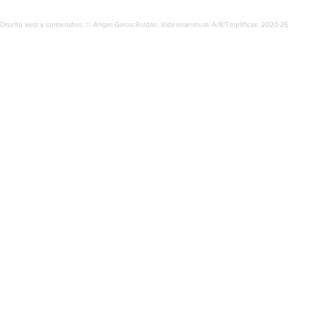
Diseño web y contenidos: © Ángel García Roldán. Videonarrativas A/R/Tográficas. 2020-25