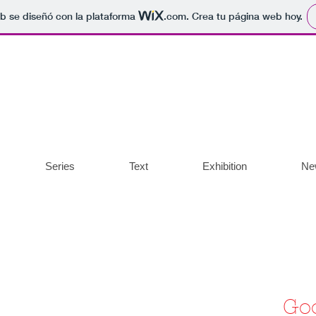
b se diseñó con la plataforma
.com
. Crea tu página web hoy.
Series
Text
Exhibition
Ne
Go