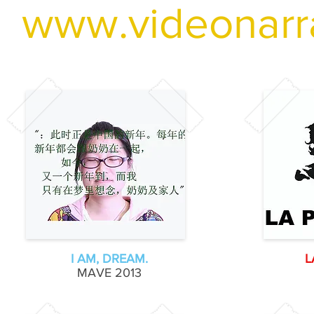
www.videonarra
I AM, DREAM.
L
MAVE
2013