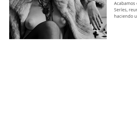
Acabamos d
Seríes, reu
haciendo u