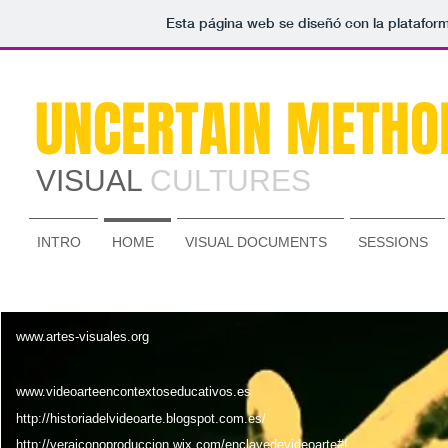
Esta página web se diseñó con la platafo
UNCERTAIN METHO
VISUAL
CULTURES
INTRO
HOME
VISUAL DOCUMENTS
SESSIONS
www.artes-visuales.org
www.videoarteencontextoseducativos.es
http://historiadelvideoarte.blogspot.com.es/
http://veraiconoproduccion.wix.com/enclavedevideoarte#!