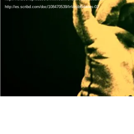
http://es.scribd.com/doc/108470539/InVisibilidades-03