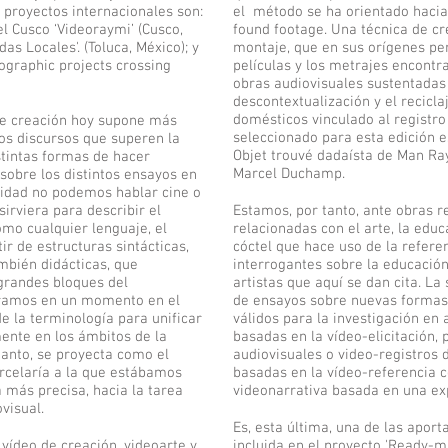
s proyectos internacionales son:
el método se ha orientado hacia
l Cusco ‘Videoraymi’ (Cusco,
found footage. Una técnica de c
as Locales'. (Toluca, México); y
montaje, que en sus orígenes pe
Tographic projects crossing
películas y los metrajes encontr
obras audiovisuales sustentadas 
descontextualización y el recicl
domésticos vinculado al registro f
de creación hoy supone más
seleccionado para esta edición 
os discursos que superen la
Objet trouvé dadaísta de Man Ra
tintas formas de hacer
Marcel Duchamp.
 sobre los distintos ensayos en
idad no podemos hablar cine o
irviera para describir el
Estamos, por tanto, ante obras r
omo cualquier lenguaje, el
relacionadas con el arte, la educ
ir de estructuras sintácticas,
cóctel que hace uso de la refere
mbién didácticas, que
interrogantes sobre la educación 
grandes bloques del
artistas que aquí se dan cita. L
tramos en un momento en el
de ensayos sobre nuevas formas
e la terminología para unificar
válidos para la investigación en
mente en los ámbitos de la
basadas en la vídeo-elicitación, 
 tanto, se proyecta como el
audiovisuales o video-registros 
rcelaría a la que estábamos
basadas en la vídeo-referencia c
más precisa, hacia la tarea
videonarrativa basada en una exp
visual.
Es, esta última, una de las apor
ídeo de creación, videoarte y
incluida en el proyecto 'Ready-m