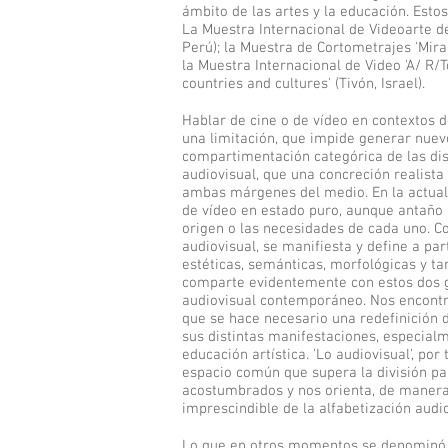
ámbito de las artes y la educación. Esto
La Muestra Internacional de Videoarte de
Perú); la Muestra de Cortometrajes 'Mirad
la Muestra Internacional de Video 'A/ R/
countries and cultures' (Tivón, Israel).
Hablar de cine o de vídeo en contextos 
una limitación, que impide generar nuev
compartimentación categórica de las dis
audiovisual, que una concreción realista
ambas márgenes del medio. En la actual
de vídeo en estado puro, aunque antaño s
origen o las necesidades de cada uno. C
audiovisual, se manifiesta y define a part
estéticas, semánticas, morfológicas y ta
comparte evidentemente con estos dos 
audiovisual contemporáneo. Nos encon
que se hace necesario una redefinición d
sus distintas manifestaciones, especial
educación artística. 'Lo audiovisual', por
espacio común que supera la división pa
acostumbrados y nos orienta, de manera 
imprescindible de la alfabetización audio
Lo que en otros momentos se denominó v