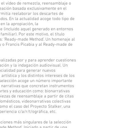
 el vídeo de remezcla, reensamblaje o
reación basada exclusivamente en el
rmitía reelaborar los descartes de
ados. En la actualidad acoge todo tipo de
en la apropiación, la
aje (incluido aquel generado en entornos
amiliar). Por este motivo, el título
es: ‘Ready-made Method’. Un homenaje al
y o Francis Picabia y al Ready-made de
ealizadas por y para aprender cuestiones
ación y la indagación audiovisual. Un
ncialidad para generar nuevos
artística y los distintos intereses de los
a selección acoge un número importante
 narrativas que concretan instrumentos
 artes y educación como: bionarrativas
piezas de reensamblaje a partir de citas
domésticos, videonarrativas colectivas
omo el caso del Proyecto Stalker, una
eriencia c/a/r/t/ográfica, etc.
taciones más singulares de la selección
ade Method'. Iniciado a partir de una