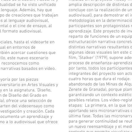
ualidad se ha visto unificado
amplia descripción de distintas 
 lenguaje. Además, hay que
concluye con la realización de 
ipo de creaciones que trabajan
audiovisual), para demostrar el 
s al lenguaje audiovisual,
metodologías en la determinación
ntal o el cine de ensayo, al
participantes son protagonistas
al formato audiovisual.
aprendizaje. Este proyecto de in
reparto de funciones de un equi
estructuración narrativa concret
ciales, hasta el videoarte en
distintas narrativas resultantes
sual en entornos de
algunas ideas visuales (en este c
mbién acercar cuestiones que
film, 'Stalker' (1979), supone a
llo, este nuevo escenario
proceso de enseñanza-aprendizaje
te reconocemos como
por tanto, todos los participant
s narrativas basados en vídeo.
integrantes del proyecto son act
cuatro horas que dura el rodaje. 
ayoría por las piezas
abandonado de las Minas de Alqu
iversitario en Artes Visuales y
Zenete de Granada), porque plant
 en la asignatura, 'Diseño,
garantizando un contexto estétic
ón de Diseño del Grado en
posibles relatos. Los video-regi
a), ofrece una selección de
etapas: La primera, en la que lo
 parten del videoensayo como
aportando seis micronarrativas
vestigación y creación. Cada
última fase. Todas las micronarra
 documenta un aprendizaje y
para generar continuidad se reu
no a lo audiovisual que ofrece
un nuevo reensamblaje y el medio
.