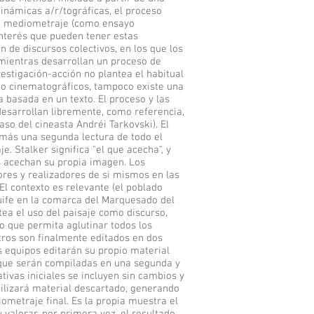
dinámicas a/r/tográficas, el proceso
un mediometraje (como ensayo
interés que pueden tener estas
 de discursos colectivos, en los que los
 mientras desarrollan un proceso de
vestigación-acción no plantea el habitual
po cinematográficos, tampoco existe una
a basada en un texto. El proceso y las
 desarrollan libremente, como referencia,
aso del cineasta Andréi Tarkovski). El
demás una segunda lectura de todo el
. Stalker significa "el que acecha", y
es acechan su propia imagen. Los
ores y realizadores de si mismos en las
El contexto es relevante (el poblado
ife en la comarca del Marquesado del
ea el uso del paisaje como discurso,
o que permita aglutinar todos los
stros son finalmente editados en dos
s equipos editarán su propio material
 que serán compiladas en una segunda y
tivas iniciales se incluyen sin cambios y
tilizará material descartado, generando
metraje final. Es la propia muestra el