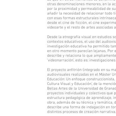
otras denominaciones menores, en la act
por la proximidad y permeabilidad de su
añadir la necesidad de relacionar todo t
con esas formas estructurales intrínseca
desde el cine de ficción, el cine experime
videoarte y el resto de artes asociadas 
Desde la etnografía visual en estudios so
contextos educativos, el uso del audiovi
investigación educativa ha permitido ta
en otro momento parecían lejanas. Por e
describe y relaciona lo que ampliamen
'videonarración', esto es: investigacione
El proyecto anfitrión (integrado en su m
audiovisuales realizadas en el Máster Un
Educación: Un enfoque construccionista, y
Cultura Visual y Educación’, de la menci
Bellas Artes de la Universidad de Granad
proyectos individuales y colectivos que
estructura pedagógica de aprendizaje, in
obra, además de su técnica y temática,
describe una forma de indagación en tor
distintos procesos de creación narrativa