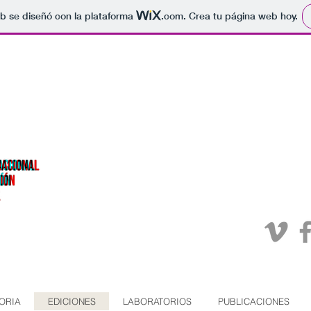
b se diseñó con la plataforma
.com
. Crea tu página web hoy.
ORIA
EDICIONES
LABORATORIOS
PUBLICACIONES